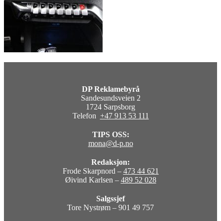
DP Reklamebyrå
Sandesundsveien 2
1724 Sarpsborg
Telefon
+47 913 53 111
TIPS OSS:
mona@d-p.no
Redaksjon:
Frode Skarpnord –
473 44 621
Øivind Karlsen –
489 52 028
Salgssjef
Tore Nystrøm – 901 49 757