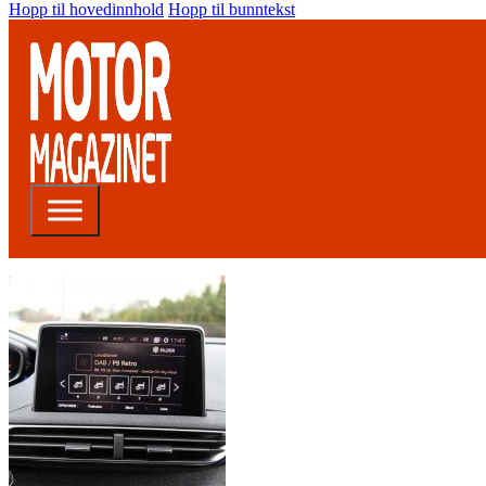
Hopp til hovedinnhold
Hopp til bunntekst