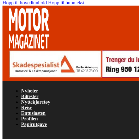
Hopp til hovedinnhold
Hopp til bunntekst
Nyheter
Biltester
Nyttekjøretøy
Reise
Entusiasten
Profilen
Papirutgave