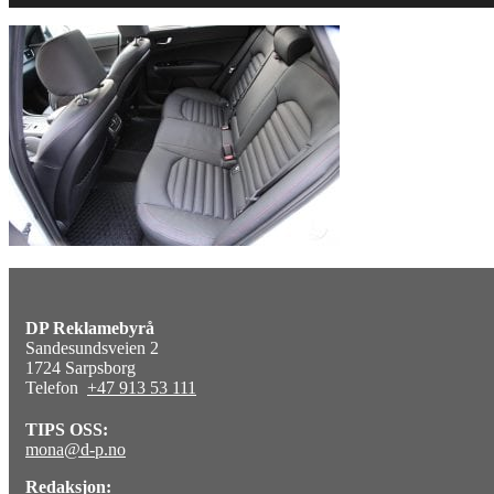
DP Reklamebyrå
Sandesundsveien 2
1724 Sarpsborg
Telefon
+47 913 53 111
TIPS OSS:
mona@d-p.no
Redaksjon: