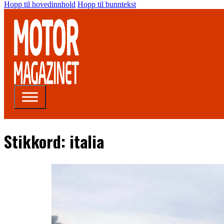
Hopp til hovedinnhold
Hopp til bunntekst
Stikkord:
italia