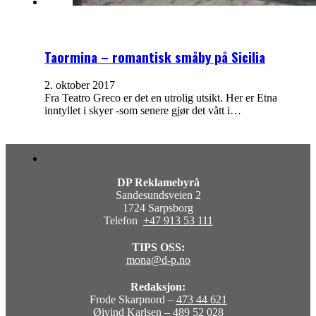
Taormina – romantisk småby på Sicilia
2. oktober 2017
Fra Teatro Greco er det en utrolig utsikt. Her er Etna
inntyllet i skyer -som senere gjør det vått i…
DP Reklamebyrå
Sandesundsveien 2
1724 Sarpsborg
Telefon
+47 913 53 111
TIPS OSS:
mona@d-p.no
Redaksjon:
Frode Skarpnord –
473 44 621
Øivind Karlsen –
489 52 028