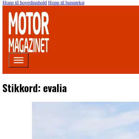
Hopp til hovedinnhold
Hopp til bunntekst
Stikkord:
evalia