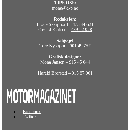
TIPS OSS:
mona@d-p.no
Redaksjon:
Frode Skarpnord –
473 44 621
Øivind Karlsen –
489 52 028
Salgssjef
Tore Nystrøm – 901 49 757
Grafisk designer
Mona Jansen –
915 45 044
Harald Brorstad –
915 87 001
Facebook
Twitter