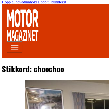
Hopp til hovedinnhold
Hopp til bunntekst
Stikkord:
choochoo