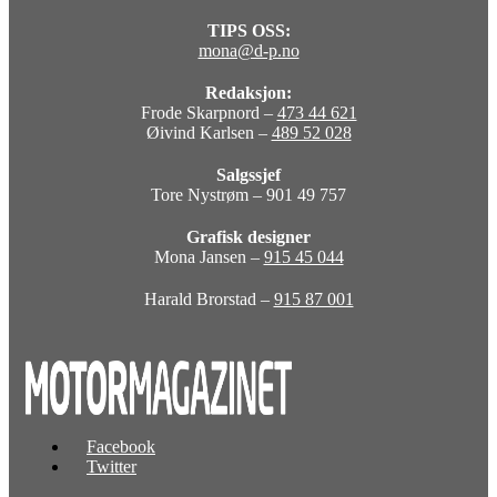
TIPS OSS:
mona@d-p.no
Redaksjon:
Frode Skarpnord –
473 44 621
Øivind Karlsen –
489 52 028
Salgssjef
Tore Nystrøm – 901 49 757
Grafisk designer
Mona Jansen –
915 45 044
Harald Brorstad –
915 87 001
Facebook
Twitter