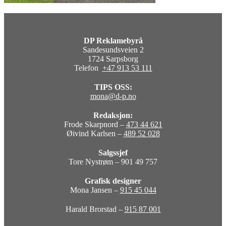
DP Reklamebyrå
Sandesundsveien 2
1724 Sarpsborg
Telefon
+47 913 53 111
TIPS OSS:
mona@d-p.no
Redaksjon:
Frode Skarpnord –
473 44 621
Øivind Karlsen –
489 52 028
Salgssjef
Tore Nystrøm – 901 49 757
Grafisk designer
Mona Jansen –
915 45 044
Harald Brorstad –
915 87 001