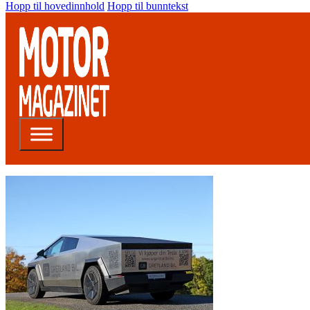
Hopp til hovedinnhold
Hopp til bunntekst