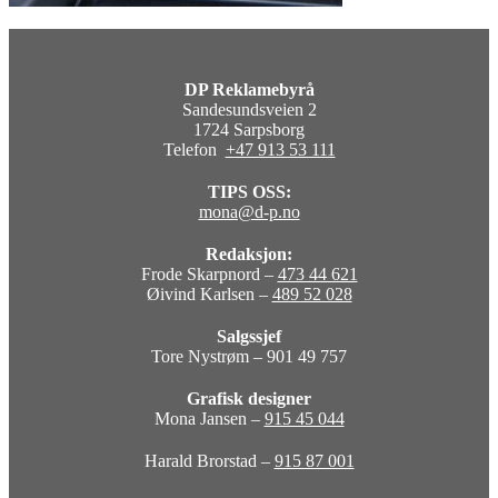
DP Reklamebyrå
Sandesundsveien 2
1724 Sarpsborg
Telefon
+47 913 53 111
TIPS OSS:
mona@d-p.no
Redaksjon:
Frode Skarpnord –
473 44 621
Øivind Karlsen –
489 52 028
Salgssjef
Tore Nystrøm – 901 49 757
Grafisk designer
Mona Jansen –
915 45 044
Harald Brorstad –
915 87 001