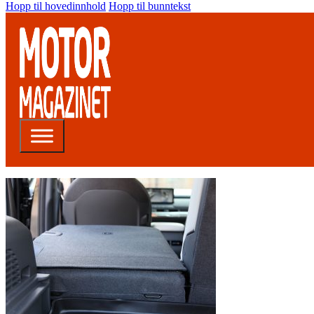
Hopp til hovedinnhold
Hopp til bunntekst