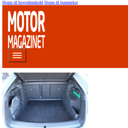
Hopp til hovedinnhold
Hopp til bunntekst