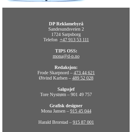
DP Reklamebyrå
Sandesundsveien 2
1724 Sarpsborg
Telefon
+47 913 53 111
TIPS OSS:
mona@d-p.no
Redaksjon:
Frode Skarpnord –
473 44 621
Øivind Karlsen –
489 52 028
Salgssjef
Tore Nystrøm – 901 49 757
Grafisk designer
Mona Jansen –
915 45 044
Harald Brorstad –
915 87 001