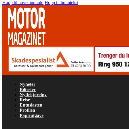
Hopp til hovedinnhold
Hopp til bunntekst
Nyheter
Biltester
Nyttekjøretøy
Reise
Entusiasten
Profilen
Papirutgave