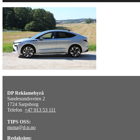
DP Reklamebyrå
Sandesundsveien 2
1724 Sarpsborg
Telefon
+47 913 53 111
TIPS OSS:
mona@d-p.no
Redaksjon: