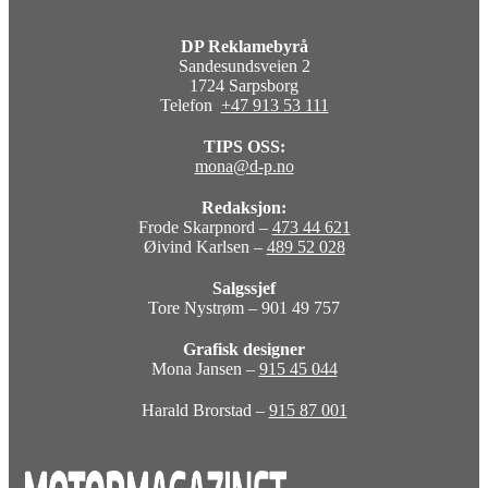
DP Reklamebyrå
Sandesundsveien 2
1724 Sarpsborg
Telefon
+47 913 53 111
TIPS OSS:
mona@d-p.no
Redaksjon:
Frode Skarpnord –
473 44 621
Øivind Karlsen –
489 52 028
Salgssjef
Tore Nystrøm – 901 49 757
Grafisk designer
Mona Jansen –
915 45 044
Harald Brorstad –
915 87 001