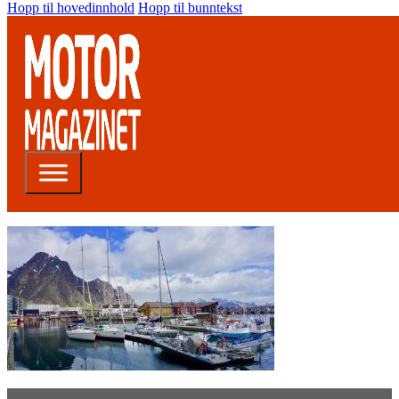
Hopp til hovedinnhold
Hopp til bunntekst