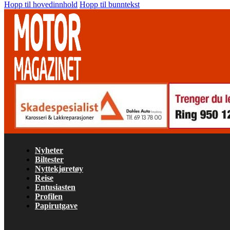
Hopp til hovedinnhold
Hopp til bunntekst
Nyheter
Biltester
Nyttekjøretøy
Reise
Entusiasten
Profilen
Papirutgave