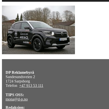
DP Reklamebyrå
Sandesundsveien 2
1724 Sarpsborg
Telefon
+47 913 53 111
TIPS OSS:
mona@d-p.no
Redaksjon: