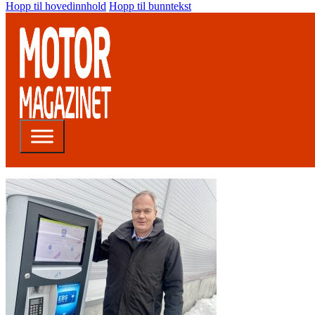
Hopp til hovedinnhold
Hopp til bunntekst