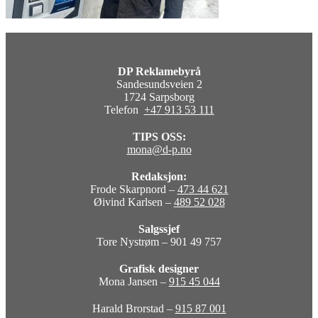
DP Reklamebyrå
Sandesundsveien 2
1724 Sarpsborg
Telefon
+47 913 53 111
TIPS OSS:
mona@d-p.no
Redaksjon:
Frode Skarpnord –
473 44 621
Øivind Karlsen –
489 52 028
Salgssjef
Tore Nystrøm – 901 49 757
Grafisk designer
Mona Jansen –
915 45 044
Harald Brorstad –
915 87 001