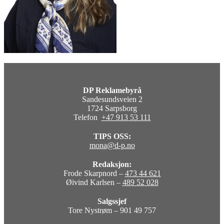
DP Reklamebyrå
Sandesundsveien 2
1724 Sarpsborg
Telefon
+47 913 53 111
TIPS OSS:
mona@d-p.no
Redaksjon:
Frode Skarpnord –
473 44 621
Øivind Karlsen –
489 52 028
Salgssjef
Tore Nystrøm – 901 49 757