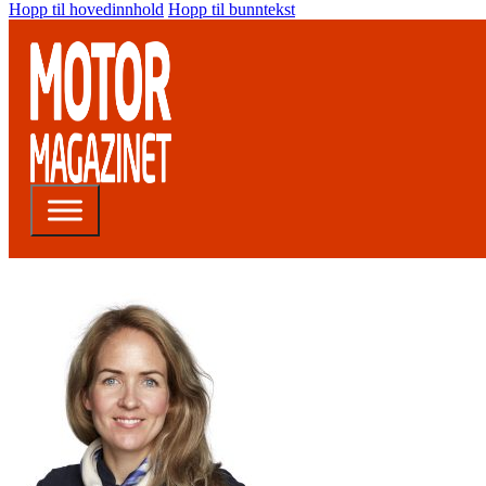
Hopp til hovedinnhold
Hopp til bunntekst