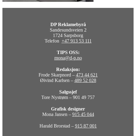
DP Reklamebyrå
Sandesundsveien 2
1724 Sarpsborg
Telefon
+47 913 53 111
TIPS OSS:
mona@d-p.no
Redaksjon:
Frode Skarpnord –
473 44 621
Øivind Karlsen –
489 52 028
Salgssjef
Tore Nystrøm – 901 49 757
Grafisk designer
Mona Jansen –
915 45 044
Harald Brorstad –
915 87 001