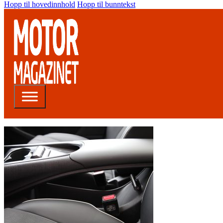
Hopp til hovedinnhold
Hopp til bunntekst