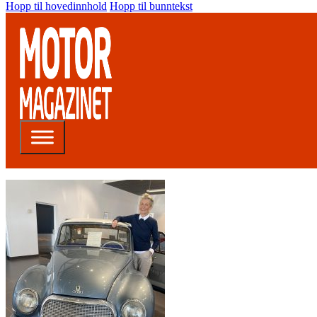
Hopp til hovedinnhold
Hopp til bunntekst