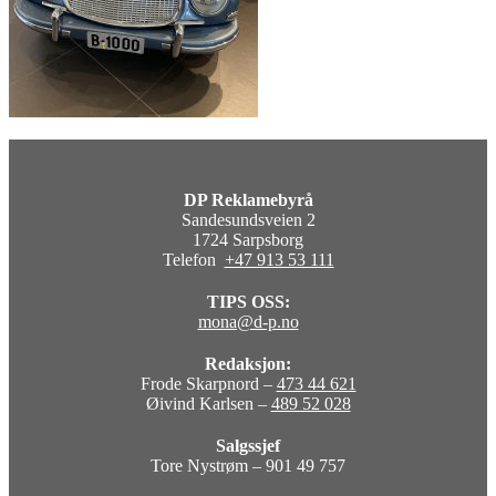
DP Reklamebyrå
Sandesundsveien 2
1724 Sarpsborg
Telefon
+47 913 53 111
TIPS OSS:
mona@d-p.no
Redaksjon:
Frode Skarpnord –
473 44 621
Øivind Karlsen –
489 52 028
Salgssjef
Tore Nystrøm – 901 49 757