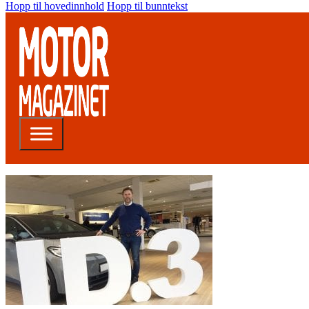
Hopp til hovedinnhold
Hopp til bunntekst