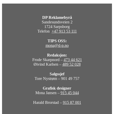
DP Reklamebyrå
Sandesundsveien 2
1724 Sarpsborg
Telefon
+47 913 53 111
TIPS OSS:
mona@d-p.no
Redaksjon:
Frode Skarpnord –
473 44 621
Øivind Karlsen –
489 52 028
Salgssjef
Tore Nystrøm – 901 49 757
Grafisk designer
Mona Jansen –
915 45 044
Harald Brorstad –
915 87 001