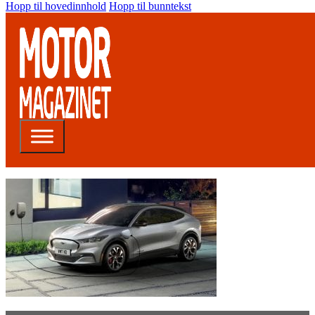
Hopp til hovedinnhold
Hopp til bunntekst