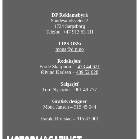
DP Reklamebyrå
Sandesundsveien 2
1724 Sarpsborg
Telefon
+47 913 53 111
TIPS OSS:
mona@d-p.no
Redaksjon:
Frode Skarpnord –
473 44 621
Øivind Karlsen –
489 52 028
Salgssjef
Tore Nystrøm – 901 49 757
Grafisk designer
Mona Jansen –
915 45 044
Harald Brorstad –
915 87 001