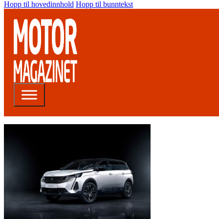
Hopp til hovedinnhold
Hopp til bunntekst