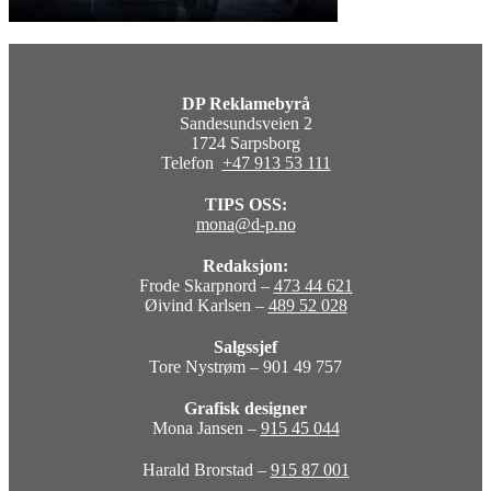
DP Reklamebyrå
Sandesundsveien 2
1724 Sarpsborg
Telefon
+47 913 53 111
TIPS OSS:
mona@d-p.no
Redaksjon:
Frode Skarpnord –
473 44 621
Øivind Karlsen –
489 52 028
Salgssjef
Tore Nystrøm – 901 49 757
Grafisk designer
Mona Jansen –
915 45 044
Harald Brorstad –
915 87 001