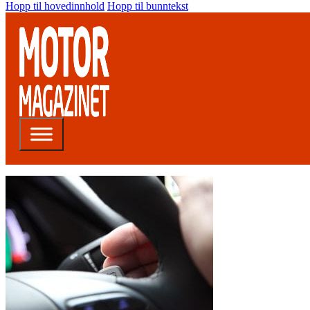
Hopp til hovedinnhold
Hopp til bunntekst