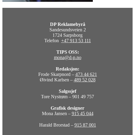
DP Reklamebyrå
Sandesundsveien 2
1724 Sarpsborg
Telefon
+47 913 53 111
TIPS OSS:
mona@d-p.no
Redaksjon:
Frode Skarpnord –
473 44 621
Øivind Karlsen –
489 52 028
Salgssjef
Tore Nystrøm – 901 49 757
Grafisk designer
Mona Jansen –
915 45 044
Harald Brorstad –
915 87 001