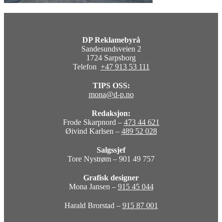
DP Reklamebyrå
Sandesundsveien 2
1724 Sarpsborg
Telefon
+47 913 53 111
TIPS OSS:
mona@d-p.no
Redaksjon:
Frode Skarpnord –
473 44 621
Øivind Karlsen –
489 52 028
Salgssjef
Tore Nystrøm – 901 49 757
Grafisk designer
Mona Jansen –
915 45 044
Harald Brorstad –
915 87 001