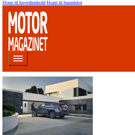
Hopp til hovedinnhold
Hopp til bunntekst