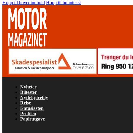
Hopp til hovedinnhold
Hopp til bunntekst
Nyheter
Biltester
Nyttekjøretøy
Reise
Entusiasten
Profilen
Papirutgave