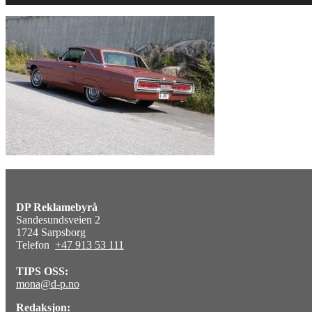
DP Reklamebyrå
Sandesundsveien 2
1724 Sarpsborg
Telefon
+47 913 53 111
TIPS OSS:
mona@d-p.no
Redaksjon: