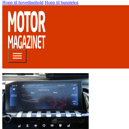
Hopp til hovedinnhold
Hopp til bunntekst