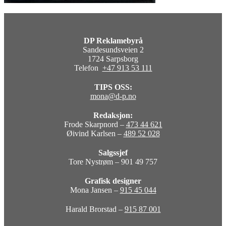
DP Reklamebyrå
Sandesundsveien 2
1724 Sarpsborg
Telefon
+47 913 53 111
TIPS OSS:
mona@d-p.no
Redaksjon:
Frode Skarpnord –
473 44 621
Øivind Karlsen –
489 52 028
Salgssjef
Tore Nystrøm – 901 49 757
Grafisk designer
Mona Jansen –
915 45 044
Harald Brorstad –
915 87 001