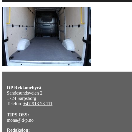
DP Reklamebyrå
Sandesundsveien 2
1724 Sarpsborg
Telefon
+47 913 53 111
TIPS OSS:
mona@d-p.no
Redaksjon: