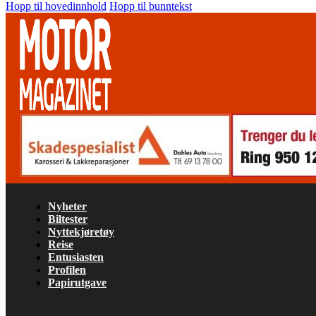
Hopp til hovedinnhold
Hopp til bunntekst
Nyheter
Biltester
Nyttekjøretøy
Reise
Entusiasten
Profilen
Papirutgave