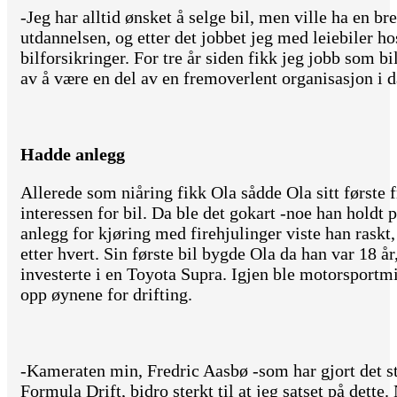
-Jeg har alltid ønsket å selge bil, men ville ha en b
utdannelsen, og etter det jobbet jeg med leiebiler ho
bilforsikringer. For tre år siden fikk jeg jobb som bi
av å være en del av en fremoverlent organisasjon i d
Hadde anlegg
Allerede som niåring fikk Ola sådde Ola sitt første 
interessen for bil. Da ble det gokart -noe han holdt 
anlegg for kjøring med firehjulinger viste han raskt
etter hvert. Sin første bil bygde Ola da han var 18 å
investerte i en Toyota Supra. Igjen ble motorsportm
opp øynene for drifting.
-Kameraten min, Fredric Aasbø -som har gjort det st
Formula Drift, bidro sterkt til at jeg satset på dett