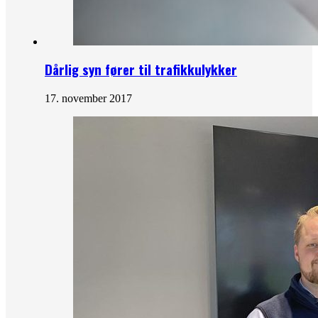
Dårlig syn fører til trafikkulykker
17. november 2017