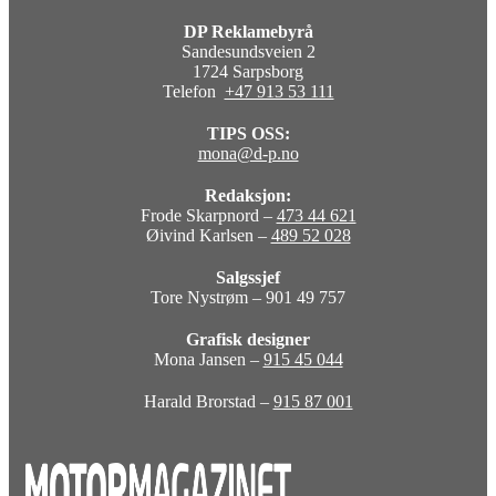
DP Reklamebyrå
Sandesundsveien 2
1724 Sarpsborg
Telefon
+47 913 53 111
TIPS OSS:
mona@d-p.no
Redaksjon:
Frode Skarpnord –
473 44 621
Øivind Karlsen –
489 52 028
Salgssjef
Tore Nystrøm – 901 49 757
Grafisk designer
Mona Jansen –
915 45 044
Harald Brorstad –
915 87 001