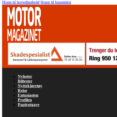
Hopp til hovedinnhold
Hopp til bunntekst
Nyheter
Biltester
Nyttekjøretøy
Reise
Entusiasten
Profilen
Papirutgave