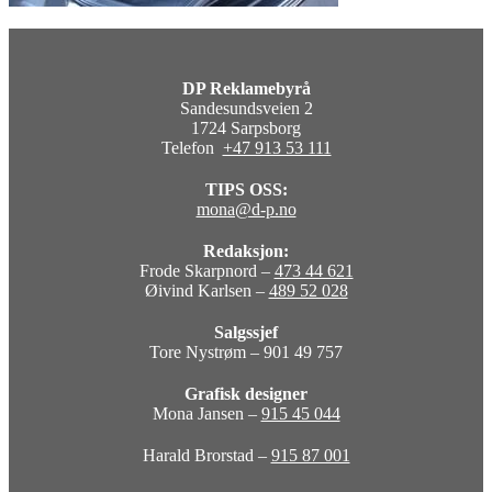
DP Reklamebyrå
Sandesundsveien 2
1724 Sarpsborg
Telefon
+47 913 53 111
TIPS OSS:
mona@d-p.no
Redaksjon:
Frode Skarpnord –
473 44 621
Øivind Karlsen –
489 52 028
Salgssjef
Tore Nystrøm – 901 49 757
Grafisk designer
Mona Jansen –
915 45 044
Harald Brorstad –
915 87 001