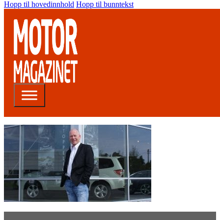
Hopp til hovedinnhold
Hopp til bunntekst