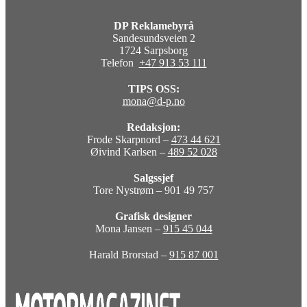
DP Reklamebyrå
Sandesundsveien 2
1724 Sarpsborg
Telefon
+47 913 53 111
TIPS OSS:
mona@d-p.no
Redaksjon:
Frode Skarpnord –
473 44 621
Øivind Karlsen –
489 52 028
Salgssjef
Tore Nystrøm – 901 49 757
Grafisk designer
Mona Jansen –
915 45 044
Harald Brorstad –
915 87 001