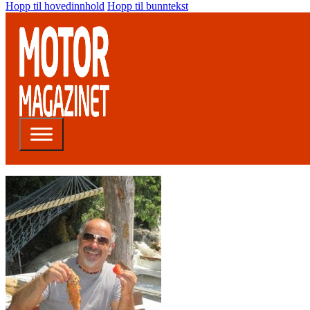
Hopp til hovedinnhold
Hopp til bunntekst