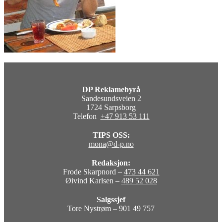
DP Reklamebyrå
Sandesundsveien 2
1724 Sarpsborg
Telefon
+47 913 53 111
TIPS OSS:
mona@d-p.no
Redaksjon:
Frode Skarpnord –
473 44 621
Øivind Karlsen –
489 52 028
Salgssjef
Tore Nystrøm – 901 49 757