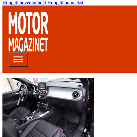
Hopp til hovedinnhold
Hopp til bunntekst