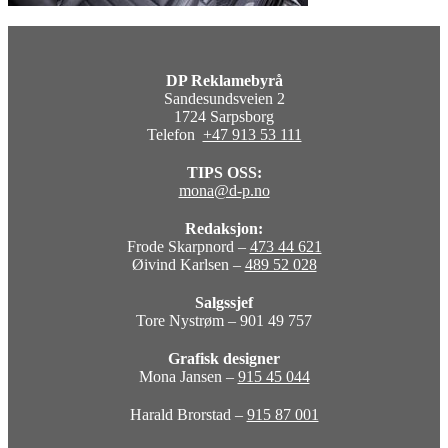
DP Reklamebyrå
Sandesundsveien 2
1724 Sarpsborg
Telefon
+47 913 53 111
TIPS OSS:
mona@d-p.no
Redaksjon:
Frode Skarpnord –
473 44 621
Øivind Karlsen –
489 52 028
Salgssjef
Tore Nystrøm – 901 49 757
Grafisk designer
Mona Jansen –
915 45 044
Harald Brorstad –
915 87 001