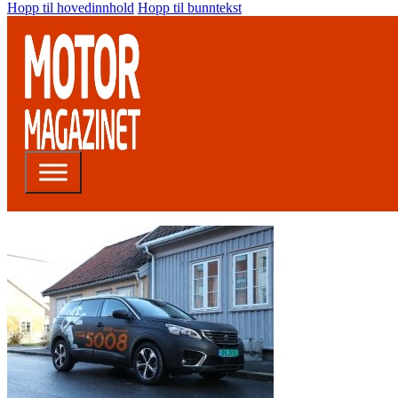
Hopp til hovedinnhold
Hopp til bunntekst