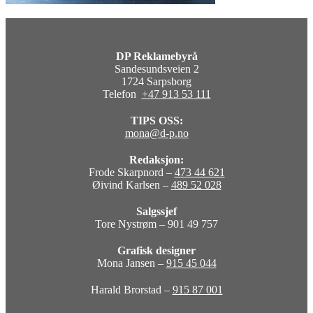
DP Reklamebyrå
Sandesundsveien 2
1724 Sarpsborg
Telefon
+47 913 53 111
TIPS OSS:
mona@d-p.no
Redaksjon:
Frode Skarpnord –
473 44 621
Øivind Karlsen –
489 52 028
Salgssjef
Tore Nystrøm – 901 49 757
Grafisk designer
Mona Jansen –
915 45 044
Harald Brorstad –
915 87 001