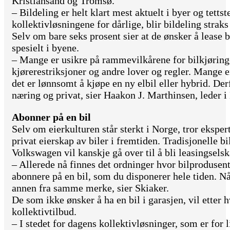
Kristiansand og Tromsø.
– Bildeling er helt klart mest aktuelt i byer og tetts
kollektivløsningene for dårlige, blir bildeling straks
Selv om bare seks prosent sier at de ønsker å lease 
spesielt i byene.
– Mange er usikre på rammevilkårene for bilkjørin
kjørerestriksjoner og andre lover og regler. Mange 
det er lønnsomt å kjøpe en ny elbil eller hybrid. De
næring og privat, sier Haakon J. Marthinsen, leder 
Abonner på en bil
Selv om eierkulturen står sterkt i Norge, tror ekspe
privat eierskap av biler i fremtiden. Tradisjonell
Volkswagen vil kanskje gå over til å bli leasingselsk
– Allerede nå finnes det ordninger hvor bilprodusent
abonnere på en bil, som du disponerer hele tiden. Nå
annen fra samme merke, sier Skiaker.
De som ikke ønsker å ha en bil i garasjen, vil etter h
kollektivtilbud.
– I stedet for dagens kollektivløsninger, som er for l