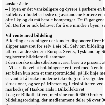
ønsker å eie.
– I byen er det vanskeligere og dyrere å parkere en b
kollektivtilbudet er bedre og avstandene kortere enn
ofte i kø og du må betale bompenger. De få gangene d
bil. Derfor er nok behovet for å eie mindre i byen, s
Vil vente med bildeling
Bildeling er ordninger der kunder disponerer flere b
slipper ansvaret for selv å eie bil. Selv om bildeling
utbredt andre steder i Europa. Sveits, Tyskland og S
registrerte bildelere til sammen.
I den norske undersøkelsen svarer bare tre prosent a
– Vi ser likevel at holdningene er i ferd med å endr
ser bilen kun som et transportmiddel, på lik linje m
er vant til å bruke moderne teknologi til å velge de
situasjoner, og ser på friheten og fleksibiliteten ved 
markedssjef Haakon Hals i Bilkollektivet.
I dag er Bilkollektivet, med sine rundt 6600 brukere
bildelingsordning, der medlemmene deler på over 300