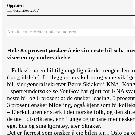
Oppdatert:
11. desember 2017
Artikkelen fortsetter under annonsen
Hele 85 prosent ønsker å eie sin neste bil selv, m
viser en ny undersøkelse.
– Folk vil ha en bil tilgjengelig når de trenger den, o
(langtidsleie). I tillegg er nok kultur og vane viktig
bil, sier generalsekretær Børre Skiaker i KNA, Kon
I spørreundersøkelse YouGov har gjort for KNA svare
neste bil og 6 prosent at de ønsker leasing. 5 prosen
3 prosent ønsker bildeling, også kjent som bilkollekt
– Eierkulturen er sterk i det norske folk, og den sit
de ute i distriktene, enn i unge og urbane mennesker. 
eget hus og sine kjøretøy, sier Skiaker.
Det er færrest som ønsker å eie bilen sin i Oslo og 