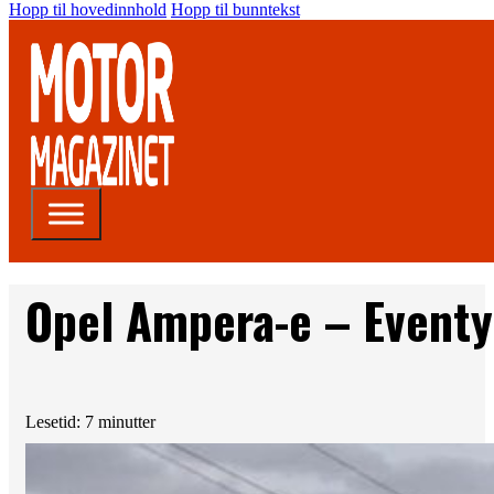
Hopp til hovedinnhold
Hopp til bunntekst
Opel Ampera-e – Event
Lesetid: 7 minutter