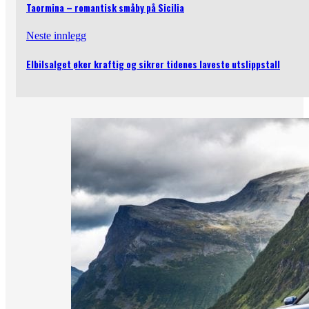
Taormina – romantisk småby på Sicilia
Neste innlegg
Elbilsalget øker kraftig og sikrer tidenes laveste utslippstall