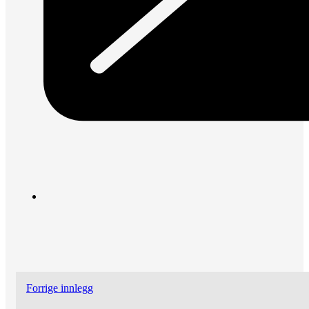
Forrige innlegg