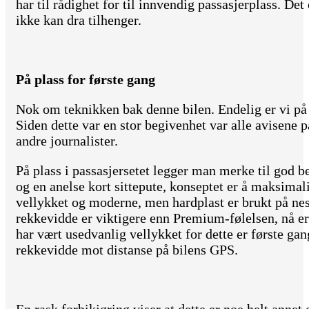
har til rådighet for til innvendig passasjerplass. De
ikke kan dra tilhenger.
På plass for første gang
Nok om teknikken bak denne bilen. Endelig er vi på 
Siden dette var en stor begivenhet var alle avisene p
andre journalister.
På plass i passasjersetet legger man merke til god b
og en anelse kort sittepute, konseptet er å maksimali
vellykket og moderne, men hardplast er brukt på nes
rekkevidde er viktigere enn Premium-følelsen, nå er 
har vært usedvanlig vellykket for dette er første gang
rekkevidde mot distanse på bilens GPS.
En rask forbikjøring viser at dette er noe helt annet 