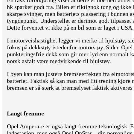
hk sparker godt fra. Bilen er riktignok tung og ikke
skarpe svinger, men batteriets plassering i bunnen a
tyngdepunkt. Understellet er derimot godt tilpasse
Dette forventet vi ikke på en bil som er laget i USA.
I motorveishastighet legger vi merke til hjulstøy, si
fokus på dekkstøy istedenfor motorstøy. Siden Opel
punkteringsfrie dekk som gir mer lyd enn normalt 
norsk asfalt være medvirkende til hjulstøy.
I byen kan man justere bremseeffekten fra elmotoren
batteriet. Faktisk så kan man med litt trening kjøre
bremsen er så sterk at bremselyset faktisk aktiveres 
Langt fremme
Opel Ampera-e er også langt fremme teknologisk. E
ladestasjon, men også Opel OnStar – din personlige 