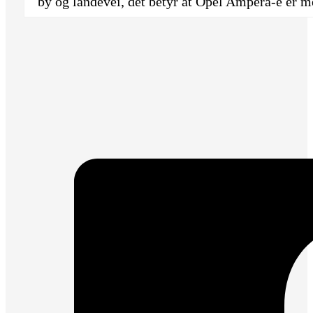
by og landevei, det betyr at Opel Ampera-e er m