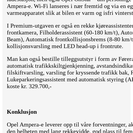
Ampera-e. Wi-Fi lanseres i nær fremtid og via en e
varmeapparatet slik at bilen er varm og isfri vinterst
I Premium-utgaven er også en rekke kjøreassistenter
frontkamera, Filholderassistent (60-180 km/t), Auto
Beam), Automatisk frontkollisjonsbrems (8-80 km/t
kollisjonsvarsling med LED head-up i frontrute.
Man kan også bestille tilleggsutstyr i form av Før
automatisk trafikkskiltgjenkjenning, avstandsindikat
filskiftvarsling, varsling for kryssende trafikk bak
Lukeparkeringsassistent med automatisk styring (A
koste kr. 329.700,-
Konklusjon
Opel Ampera-e leverer opp til våre forventninger, a
den helheten med lang rekkevidde, god plass til fem