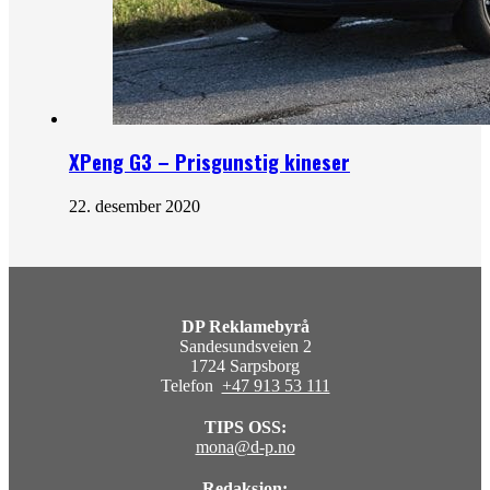
XPeng G3 – Prisgunstig kineser
22. desember 2020
DP Reklamebyrå
Sandesundsveien 2
1724 Sarpsborg
Telefon
+47 913 53 111
TIPS OSS:
mona@d-p.no
Redaksjon: