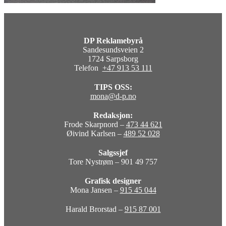
DP Reklamebyrå
Sandesundsveien 2
1724 Sarpsborg
Telefon
+47 913 53 111
TIPS OSS:
mona@d-p.no
Redaksjon:
Frode Skarpnord –
473 44 621
Øivind Karlsen –
489 52 028
Salgssjef
Tore Nystrøm – 901 49 757
Grafisk designer
Mona Jansen –
915 45 044
Harald Brorstad –
915 87 001