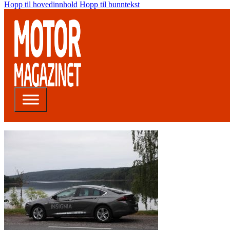
Hopp til hovedinnhold
Hopp til bunntekst