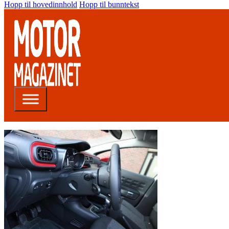
Hopp til hovedinnhold
Hopp til bunntekst