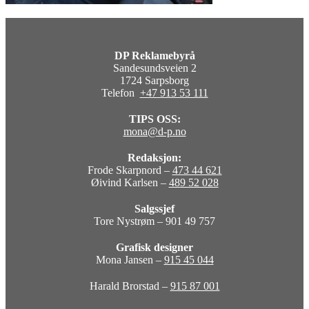
DP Reklamebyrå
Sandesundsveien 2
1724 Sarpsborg
Telefon
+47 913 53 111
TIPS OSS:
mona@d-p.no
Redaksjon:
Frode Skarpnord –
473 44 621
Øivind Karlsen –
489 52 028
Salgssjef
Tore Nystrøm – 901 49 757
Grafisk designer
Mona Jansen –
915 45 044
Harald Brorstad –
915 87 001