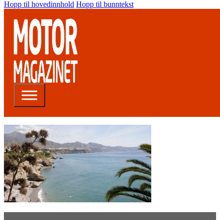
Hopp til hovedinnhold
Hopp til bunntekst