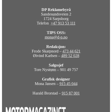
DP Reklamebyrå
Sandesundsveien 2
1724 Sarpsborg
Telefon
+47 913 53 111
TIPS OSS:
mona@d-p.no
Redaksjon:
Frode Skarpnord –
473 44 621
Øivind Karlsen –
489 52 028
Salgssjef
Tore Nystrøm – 901 49 757
Grafisk designer
Mona Jansen –
915 45 044
Harald Brorstad –
915 87 001