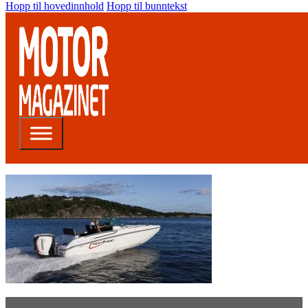
Hopp til hovedinnhold
Hopp til bunntekst